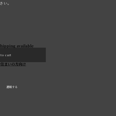
さい。
shipping available
to cart
お住まいの方向け
通報する