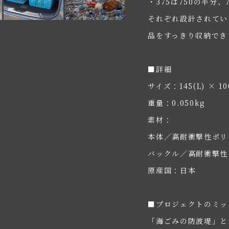
・375は750の半分、
それぞれ設計されてい
品をすっきり収納でき
■詳細
サイズ：145(L) × 10
重量：0.050kg
素材：
本体／高耐衝撃性ポリ
バックル／高耐衝撃性
原産国：日本
■プロジェクトのミッ
「海ごみの防波堤」と