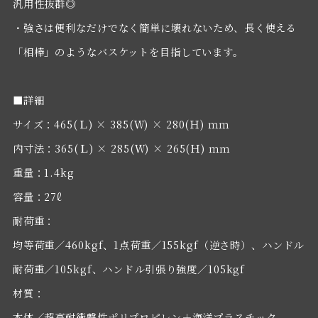
汎用性抜群◎
・強さは便利なだけでなく簡単に壊れないため、長く使える
「相棒」のようなバスケットを目指しています。
■詳細
サイズ：465(Ｌ) × 385(Ｗ) × 280(Ｈ) ｍｍ
内寸法：365(Ｌ) × 285(Ｗ) × 265(Ｈ) ｍｍ
重量：1.4kg
容量：27ℓ
耐荷重：
均等荷重／460kgf、1点荷重／155kgf（逆さ時）、ハンドル
耐荷重／105kgf、ハンドル引張り強度／105kgf
材質：
本体／超高耐衝撃性ポリプロピレン＋海洋プラスチック