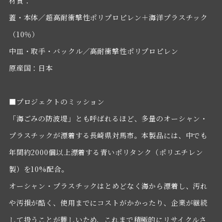
材質：
蓋・本体／超高耐衝撃性ポリプロピレン＋海洋プラスチック
（10％）
中皿・取手・バックル／高耐衝撃性ポリプロピレン
原産国：日本
■プロジェクトのミッション
「海ごみの防波堤」とも呼ばれるほど、多量のオーシャン・
プラスチックが漂着する長崎県対馬市。本製品には、中でも
年間約2000個以上漂着する青いポリタンク（ポリエチレン
製）を10%配合。
オーシャン・プラスチックはとめどなく海から漂着し、汚れ
や汚損が酷く、使用までにコストがかかったり、企業が継続
して扱うことが難しいため、これまで積極的にリサイクルさ