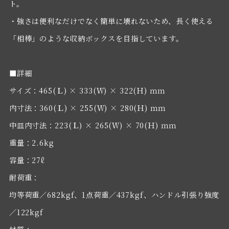
ト。
・強さは便利なだけでなく簡単に壊れないため、長く使える
「相棒」のような収納ボックスを目指しています。
■詳細
サイズ：465(Ｌ) × 333(Ｗ) × 322(Ｈ) ｍｍ
内寸法：360(Ｌ) × 255(Ｗ) × 280(Ｈ) ｍｍ
中皿内寸法：223(Ｌ) × 265(Ｗ) × 70(Ｈ) ｍｍ
重量：2.6kg
容量：27ℓ
耐荷重：
均等荷重／682kgf、1点荷重／437kgf、ハンドル引張り強度
／122kgf