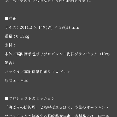
ン、ポーチの中でも商品をすっきり収納できます。
■詳細
サイズ：201(L) × 149(W) × 39(H) ｍｍ
重量：0.15kg
素材：
本体／高耐衝撃性ポリプロピレン＋海洋プラスチック（10％
配合）
バックル／高耐衝撃性ポリプロピレン
原産国：日本
■プロジェクトのミッション
「海ごみの防波堤」とも呼ばれるほど、多量のオーシャン・
プラスチックが漂着する長崎県対馬市。本製品には、中でも