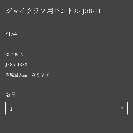
ジョイクラブ用ハンドル J38-H
¥154
適合製品
J385､J38S
※廃盤製品になります
数量