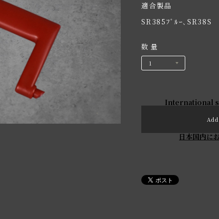
適合製品
SR385ﾌﾞﾙｰ､SR38S
数量
International 
Add 
日本国内に