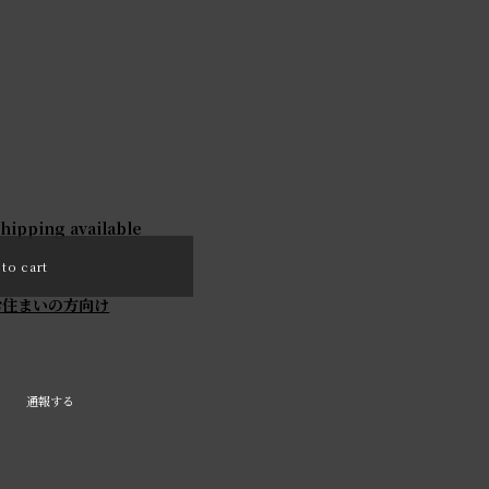
shipping available
to cart
お住まいの方向け
通報する