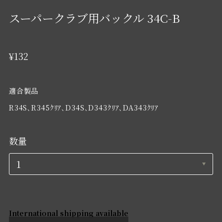
スーパークラブ用バックル 34C-B
¥132
適合製品
R34S､R345ｸﾘｱ､D34S､D343ｸﾘｱ､DA343ｸﾘｱ
数量
International shipping available