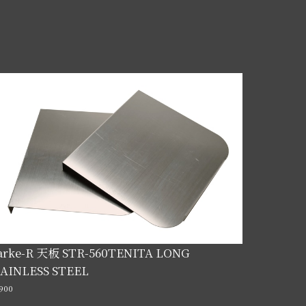
tarke-R 天板 STR-560TENITA LONG
TAINLESS STEEL
900