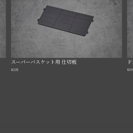
スーパーバスケット用 仕切板
ド
¥235
¥19