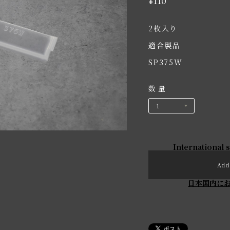
¥110
2枚入り
適合製品
SP375W
数量
International 
Add 
日本国内に